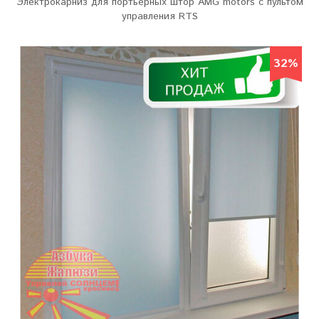
Электрокарниз для портьерных штор АMG motors с пультом
управления RTS
32%