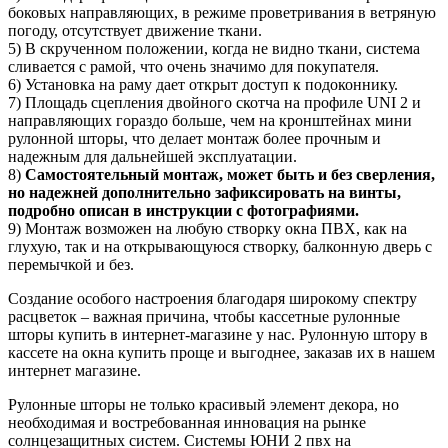
боковых направляющих, в режиме проветривания в ветряную
погоду, отсутствует движение ткани.
5) В скрученном положении, когда не видно ткани, система
сливается с рамой, что очень значимо для покупателя.
6) Установка на раму дает открыт доступ к подоконнику.
7) Площадь сцепления двойного скотча на профиле UNI 2 и
направляющих гораздо больше, чем на кронштейнах мини
рулонной шторы, что делает монтаж более прочным и
надежным для дальнейшей эксплуатации.
8)
Самостоятельный монтаж, может быть и без сверления,
но надежней дополнительно зафиксировать на винты,
подробно описан в инструкции с фотографиями.
9) Монтаж возможен на любую створку окна ПВХ, как на
глухую, так и на открывающуюся створку, балконную дверь с
перемычкой и без.
Создание особого настроения благодаря широкому спектру
расцветок – важная причина, чтобы кассетные рулонные
шторы купить в интернет-магазине у нас. Рулонную штору в
кассете на окна купить проще и выгоднее, заказав их в нашем
интернет магазине.
Рулонные шторы не только красивый элемент декора, но
необходимая и востребованная инновация на рынке
солнцезащитных систем. Системы ЮНИ 2 пвх на